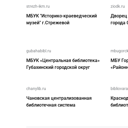
strezh-ikm.ru
ziodk.ru
МБУК "Историко-краеведческий
Дворец
музей" г.Стрежевой
города 
gubahabibl.ru
mbugorck
МБУК «Центральная библиотека»
МБУ Го
Губахинский городской округ
«Район
chanylib.ru
bibliovar
Чановская централизованная
Красно
библиотечная система
библиот