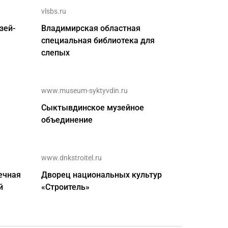
vlsbs.ru
зей-
Владимирская областная
специальная библиотека для
слепых
www.museum-syktyvdin.ru
Сыктывдинское музейное
объединение
www.dnkstroitel.ru
ечная
Дворец национальных культур
й
«Строитель»