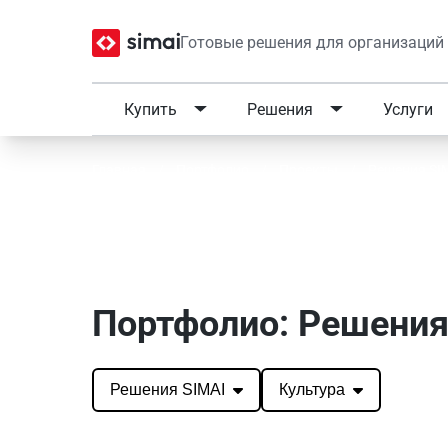
Готовые решения для организаций
Купить
Решения
Услуги
Главная
/
Портфолио
/
Проекты
/
Решения SI
Портфолио SIMAI: Реше
Портфолио: Решения 
Решения SIMAI
Культура