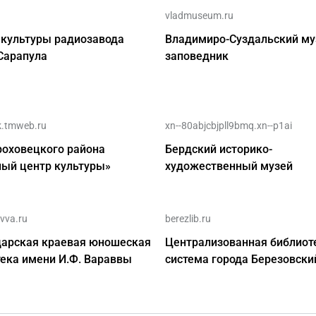
vladmuseum.ru
 культуры радиозавода
Владимиро-Суздальский му
Сарапула
заповедник
.tmweb.ru
xn--80abjcbjpll9bmq.xn--p1ai
роховецкого района
Бердский историко-
ный центр культуры»
художественный музей
avva.ru
berezlib.ru
дарская краевая юношеская
Централизованная библиот
ека имени И.Ф. Вараввы
система города Березовски