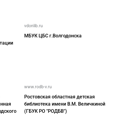
vdonlib.ru
МБУК ЦБС г.Волгодонска
птации
www.rodb-v.ru
е
Ростовская областная детская
анная
библиотека имени В.М. Величкиной
одского
(ГБУК РО "РОДБВ")