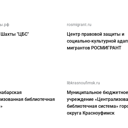
ты.рф
rosmigrant.ru
 Шахты "ЦБС"
Центр правовой защиты и
социально-культурной ада
мигрантов РОСМИГРАНТ
libkrasnoufimsk.ru
набарская
Муниципальное бюджетно
лизованная библиотечная
учреждение «Централизов
а»
библиотечная система» гор
округа Красноуфимск