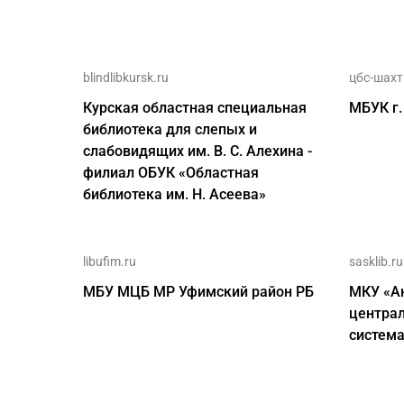
blindlibkursk.ru
цбс-шах
Курская областная специальная
МБУК г.
библиотека для слепых и
слабовидящих им. В. С. Алехина -
филиал ОБУК «Областная
библиотека им. Н. Асеева»
libufim.ru
sasklib.ru
МБУ МЦБ МР Уфимский район РБ
МКУ «А
центра
систем