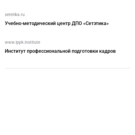
setetika.ru
Учебно-методический центр ДПО «Сетэтика»
www.ippk.institute
Институт профессиональной подготовки кадров
О нас
г. Уфа, ул. Чернышевского, д. 82
+7 (800) 200-0865
(РФ)
+7 (347) 246-8500
(Уфа)
sale@simai.ru