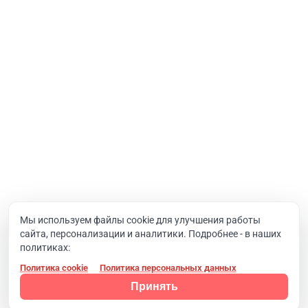
Услуги
Интернет-проекты
Корпоративный портал
Хостинг и домены
О компании
Новости
Вакансии
Реквизиты
Документы
Мы используем файлы cookie для улучшения работы
сайта, персонализации и аналитики. Подробнее - в наших
Контакты
политиках:
Политика cookie
Политика персональных данных
Конфиденциальность
© 2008 - 2024, Компания SIMAI
Принять