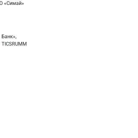
ОО «Симай»
 Банк»,
FT TICSRUMM