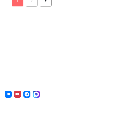
1
2
О нас
г. Уфа, ул. Чернышевского, д. 82
+7 (800) 200-0865
(РФ)
+7 (347) 246-8500
(Уфа)
sale@simai.ru
Готовые решения
Образовательным учреждениям