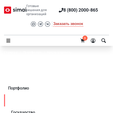
Готовые
8 (800) 2000-865
решения для
организаций
Заказать звонок
0
Главная
/
Портфолио
/
Наши клиенты
Клиенты SIMAI: проекты в направлении
Производство
Портфолио
Наши клиенты
Государство