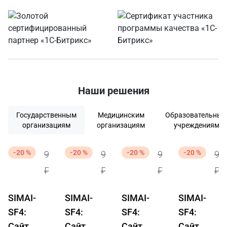
Наши решения
Государственным
Медицинским
Образовательны
организациям
организациям
учреждениям
87 920 ₽
87 920 ₽
47 920 ₽
63 920 ₽
109
109
59
79
-20 %
-20 %
-20 %
-20 %
900
900
900
90
₽
₽
₽
₽
SIMAI-
SIMAI-
SIMAI-
SIMAI-
SF4:
SF4:
SF4:
SF4:
Сайт
Сайт
Сайт
Сайт