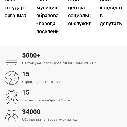
государственной
муниципального
центра
кандидата
организации
образования
социального
в
- города,
обслуживания
депутаты
поселения
5000+
Сайтов уже используют SIMAI FRAMEWORK 4
15
Стран, Европы, СНГ, Азии
15
Лет на рынке веб-разработки
34000
Обращений пользователей за год