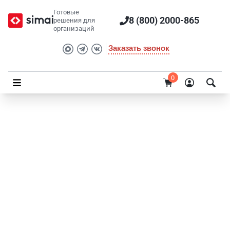
Готовые
8 (800) 2000-865
решения для
организаций
Заказать звонок
0
SIMAI-SF4: Сайт детского оздоровительного
лагеря
Готовое решение к сезону: структура, документы, версия для
слабовидящих и быстрый запуск сайта организации отдыха
детей.