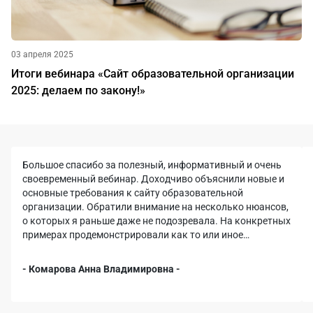
03 апреля 2025
Итоги вебинара «Сайт образовательной организации
2025: делаем по закону!»
Большое спасибо за полезный, информативный и очень
своевременный вебинар. Доходчиво объяснили новые и
основные требования к сайту образовательной
организации. Обратили внимание на несколько нюансов,
о которых я раньше даже не подозревала. На конкретных
примерах продемонстрировали как то или иное
требование должно быть решено на сайте. Особенно
полезной для меня оказалась часть про организацию
- Комарова Анна Владимировна -
работы с обращениями. Отдельное спасибо за
предоставленные презентации, которыми будет удобно
пользоваться в дальнейшей работе.