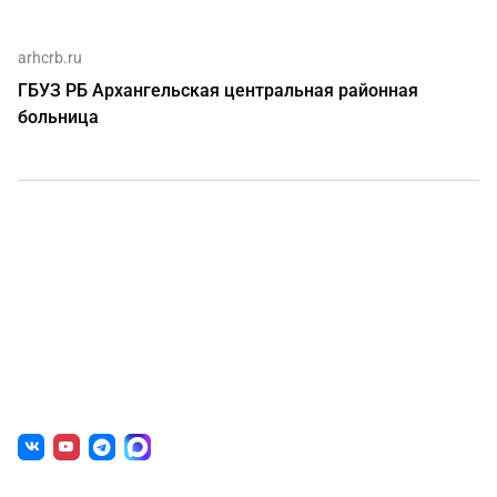
arhcrb.ru
ГБУЗ РБ Архангельская центральная районная
больница
О нас
г. Уфа, ул. Чернышевского, д. 82
+7 (800) 200-0865
(РФ)
+7 (347) 246-8500
(Уфа)
sale@simai.ru