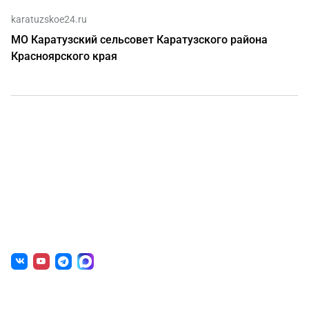
karatuzskoe24.ru
МО Каратузский сельсовет Каратузского района
Красноярского края
О нас
г. Уфа, ул. Чернышевского, д. 82
+7 (800) 200-0865
(РФ)
+7 (347) 246-8500
(Уфа)
sale@simai.ru
Готовые решения