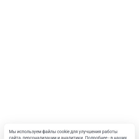
Модули
Порталы
Услуги
Интернет-проекты
Корпоративный портал
Хостинг и домены
О компании
Новости
Вакансии
Реквизиты
Документы
Мы используем файлы cookie для улучшения работы
сайта, персонализации и аналитики. Подробнее - в наших