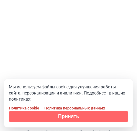
Интернет-проекты
Корпоративный портал
Хостинг и домены
О компании
Новости
Вакансии
Реквизиты
Документы
Мы используем файлы cookie для улучшения работы
сайта, персонализации и аналитики. Подробнее - в наших
Контакты
политиках:
Политика cookie
Политика персональных данных
Конфиденциальность
© 2008 - 2024, Компания SIMAI
Принять
Цены на сайте не являются публичной офертой