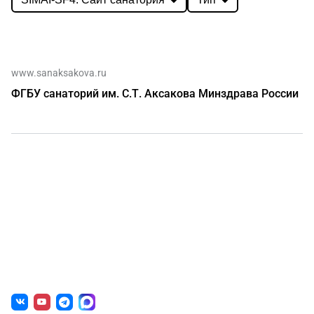
www.sanaksakova.ru
ФГБУ санаторий им. С.Т. Аксакова Минздрава России
О нас
г. Уфа, ул. Чернышевского, д. 82
+7 (800) 200-0865
(РФ)
+7 (347) 246-8500
(Уфа)
sale@simai.ru