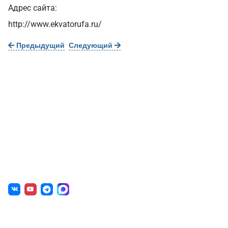
Адрес сайта:
http://www.ekvatorufa.ru/
Предыдущий
Следующий
О нас
г. Уфа, ул. Чернышевского, д. 82
+7 (800) 200-0865
(РФ)
+7 (347) 246-8500
(Уфа)
sale@simai.ru
Готовые решения