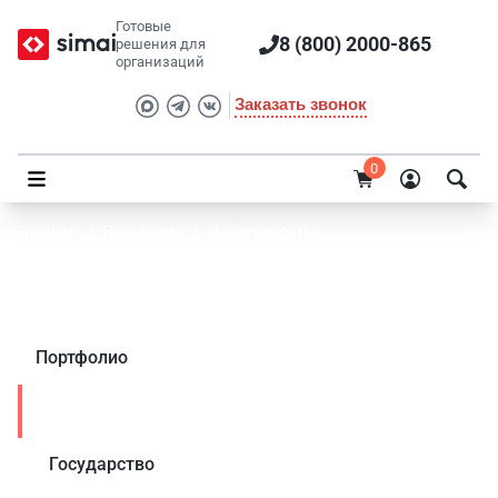
Готовые
8 (800) 2000-865
решения для
организаций
Заказать звонок
0
Главная
/
Портфолио
/
Наши клиенты
Портфолио клиента SIMAI: ЦММ «Экватор»
Портфолио
Наши клиенты
Государство