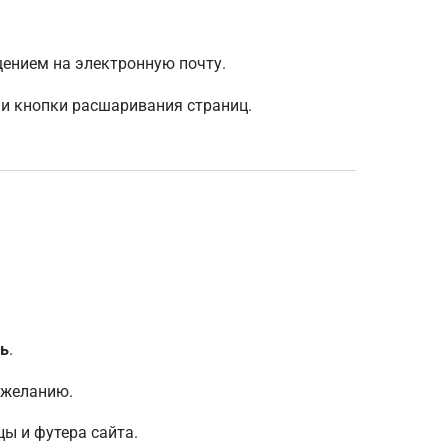
щением на электронную почту.
и кнопки расшаривания страниц.
ль
.
 желанию.
ы и футера сайта.