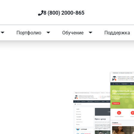
8 (800) 2000-865
Портфолио
Обучение
Поддержка
ациям
а социального
ля слабовидящих,
онодательства РФ.
ксного центра