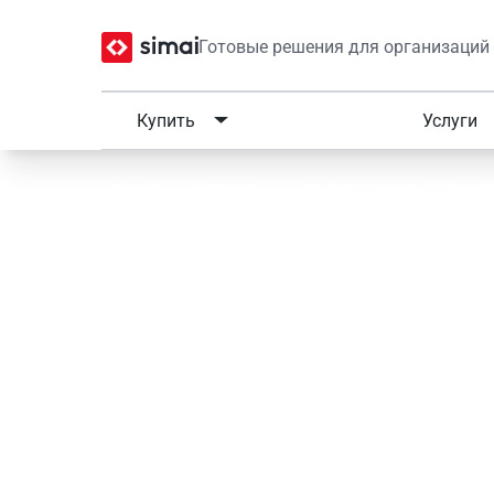
Готовые решения для организаций
Купить
Решения
Услуги
Главная
/
Решения
/
Государственным организ
SIMAI-SF4: Сайт центр
обслуживания
Современное адаптивное решение с версией д
полностью соответствующее требованиям зак
Отлично подходит для создания сайта компле