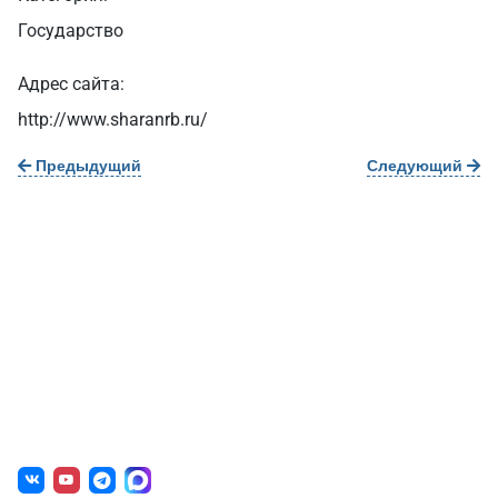
Государство
Адрес сайта:
http://www.sharanrb.ru/
Предыдущий
Следующий
О нас
г. Уфа, ул. Чернышевского, д. 82
+7 (800) 200-0865
(РФ)
+7 (347) 246-8500
(Уфа)
sale@simai.ru