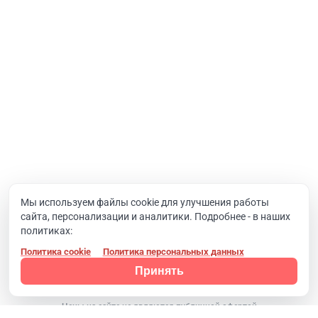
Интернет-проекты
Корпоративный портал
Хостинг и домены
О компании
Новости
Вакансии
Реквизиты
Документы
Мы используем файлы cookie для улучшения работы
сайта, персонализации и аналитики. Подробнее - в наших
Контакты
политиках:
Политика cookie
Политика персональных данных
Конфиденциальность
© 2008 - 2024, Компания SIMAI
Принять
Цены на сайте не являются публичной офертой