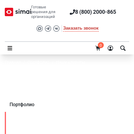
Готовые
8 (800) 2000-865
решения для
организаций
Заказать звонок
0
Главная
/
Портфолио
/
Наши клиенты
Портфолио клиента SIMAI: Администрация
Шаранского района РБ
Портфолио
Наши клиенты
Государство