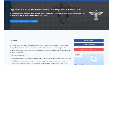
О нас
г. Уфа, ул. Чернышевского, д. 82
+7 (800) 200-0865
(РФ)
+7 (347) 246-8500
(Уфа)