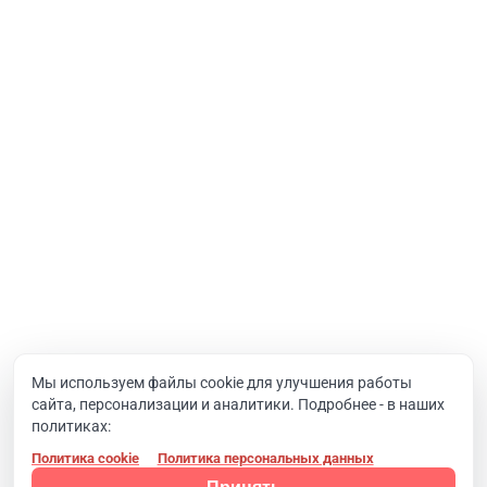
Услуги
Интернет-проекты
Корпоративный портал
Хостинг и домены
О компании
Новости
Вакансии
Реквизиты
Документы
Мы используем файлы cookie для улучшения работы
сайта, персонализации и аналитики. Подробнее - в наших
Контакты
политиках:
Политика cookie
Политика персональных данных
Конфиденциальность
© 2008 - 2024, Компания SIMAI