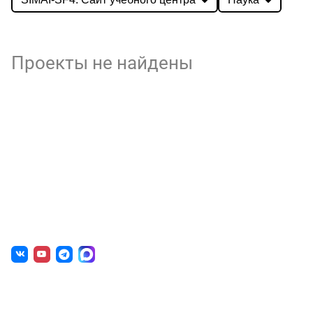
Проекты не найдены
О нас
г. Уфа, ул. Чернышевского, д. 82
+7 (800) 200-0865
(РФ)
+7 (347) 246-8500
(Уфа)
sale@simai.ru
Готовые решения