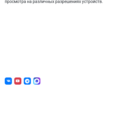
просмотра на различных разрешениях устройств.
О нас
г. Уфа, ул. Чернышевского, д. 82
+7 (800) 200-0865
(РФ)
+7 (347) 246-8500
(Уфа)
sale@simai.ru
Готовые решения
Образовательным учреждениям
Государственным организациям
Некоммерческим организациям