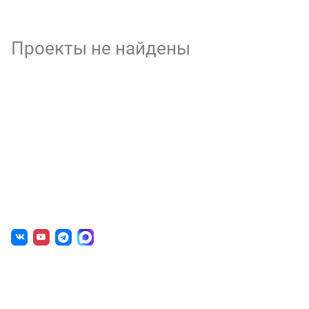
Проекты не найдены
О нас
г. Уфа, ул. Чернышевского, д. 82
+7 (800) 200-0865
(РФ)
+7 (347) 246-8500
(Уфа)
sale@simai.ru
Готовые решения
Образовательным учреждениям