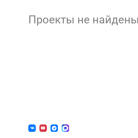
Проекты не найден
О нас
Готов
г. Уфа, ул. Чернышевского, д. 82
Образова
+7 (800) 200-0865
(РФ)
Государс
+7 (347) 246-8500
(Уфа)
Некоммер
sale@simai.ru
Учрежден
Медицинс