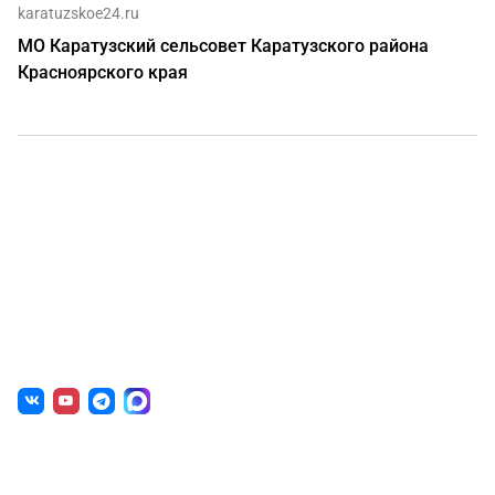
karatuzskoe24.ru
МО Каратузский сельсовет Каратузского района
Красноярского края
О нас
г. Уфа, ул. Чернышевского, д. 82
+7 (800) 200-0865
(РФ)
+7 (347) 246-8500
(Уфа)
sale@simai.ru
Готовые решения