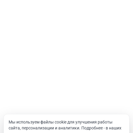
Порталы
Услуги
Интернет-проекты
Корпоративный портал
Хостинг и домены
О компании
Новости
Вакансии
Реквизиты
Документы
Мы используем файлы cookie для улучшения работы
сайта, персонализации и аналитики. Подробнее - в наших
Контакты