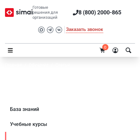
Готовые
8 (800) 2000-865
решения для
организаций
Заказать звонок
0
Главная
/
Обучение
/
Статьи
Статьи SIMAI о сайтах, порталах и
цифровых решениях
База знаний
Учебные курсы
Статьи