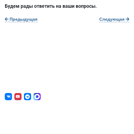
Будем рады ответить на ваши вопросы.
Предыдущая
Следующая
О нас
г. Уфа, ул. Чернышевского, д. 82
+7 (800) 200-0865
(РФ)
+7 (347) 246-8500
(Уфа)
sale@simai.ru
Готовые решения
Образовательным учреждениям