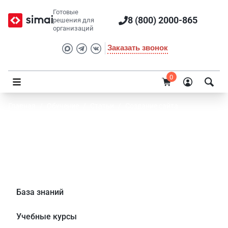
Готовые
8 (800) 2000-865
решения для
организаций
Заказать звонок
0
Главная
/
Обучение
/
Статьи
/
Создание сайта
Как быстро привести сайт образовательной
организации в соответствие с
требованиями законодательства?
База знаний
Учебные курсы