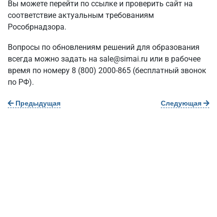
Вы можете перейти по
ссылке
и проверить сайт на
соответствие актуальным требованиям
Рособрнадзора.
Вопросы по обновлениям решений для образования
всегда можно задать на
sale@simai.ru
или в рабочее
время по номеру
8 (800) 2000-865
(бесплатный звонок
по РФ).
Предыдущая
Следующая
О нас
г. Уфа, ул. Чернышевского, д. 82
+7 (800) 200-0865
(РФ)
+7 (347) 246-8500
(Уфа)
sale@simai.ru