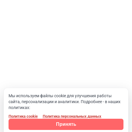
Услуги
Интернет-проекты
Корпоративный портал
Хостинг и домены
О компании
Новости
Вакансии
Реквизиты
Документы
Мы используем файлы cookie для улучшения работы
сайта, персонализации и аналитики. Подробнее - в наших
Контакты
политиках:
Политика cookie
Политика персональных данных
Конфиденциальность
© 2008 - 2024, Компания SIMAI
Принять