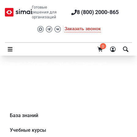
Готовые
8 (800) 2000-865
решения для
организаций
Заказать звонок
0
Главная
/
Обучение
/
Статьи
/
Создание сайта
Требования к сайту образовательной
организации в 2021 году – новый приказ
Рособрнадзора №831
База знаний
Учебные курсы