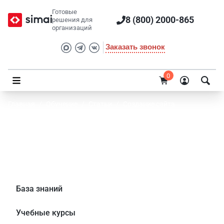
Готовые
8 (800) 2000-865
решения для
организаций
Заказать звонок
0
Главная
/
Обучение
/
Статьи
/
Создание сайта
Наука – это круто! Встречайте готовое
решение для научных организаций на
новом SIMAI-SF4!
База знаний
Учебные курсы