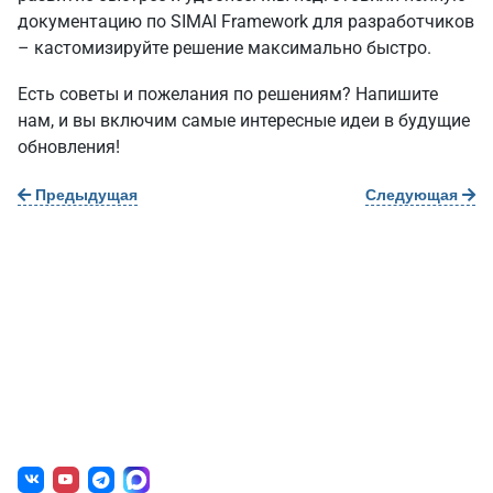
документацию
по SIMAI Framework для разработчиков
– кастомизируйте решение максимально быстро.
Есть советы и пожелания по решениям? Напишите
нам, и вы включим самые интересные идеи в будущие
обновления!
Предыдущая
Следующая
О нас
г. Уфа, ул. Чернышевского, д. 82
+7 (800) 200-0865
(РФ)
+7 (347) 246-8500
(Уфа)
sale@simai.ru