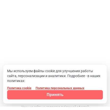
Интернет-проекты
Корпоративный портал
Хостинг и домены
О компании
Новости
Вакансии
Реквизиты
Документы
Мы используем файлы cookie для улучшения работы
сайта, персонализации и аналитики. Подробнее - в наших
Контакты
политиках:
Политика cookie
Политика персональных данных
Конфиденциальность
© 2008 - 2024, Компания SIMAI
Принять
Цены на сайте не являются публичной офертой