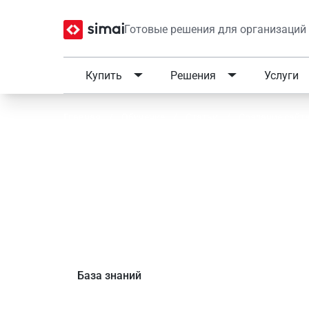
Готовые решения для организаций
Купить
Решения
Услуги
Главная
/
Обучение
/
Статьи
/
Создание сайт
Что нового появилось в
решение для учебных ц
Сайт учебного центра» 
База знаний