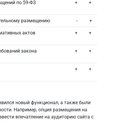
щений по 59-ФЗ
+
+
ательному размещению
-
+
рмативных актов
+
+
ебований закона
+
+
+
+
вился новый функционал, а также были
сти. Например, опция размещения на
звести впечатление на аудиторию сайта с