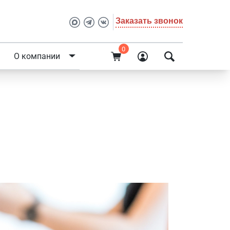
Заказать звонок
0
О компании
товое
е «SIMAI:
центра»