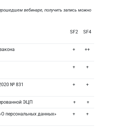
прошедшем вебинаре, получить запись можно
SF2
SF4
 закона
+
++
+
+
2020 № 831
+
+
цированной ЭЦП
+
+
 «О персональных данных»
+
+