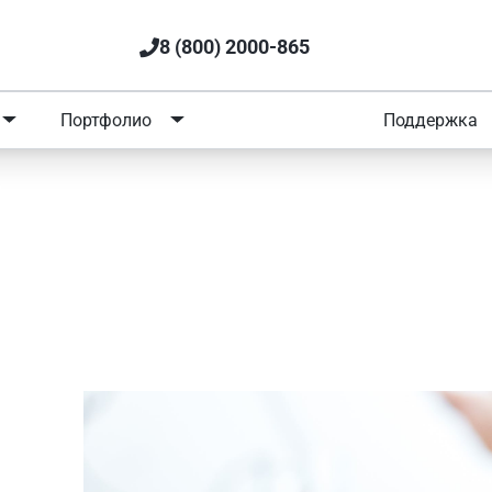
8 (800) 2000-865
Портфолио
Обучение
Поддержка
а
 SIMAI-SF4 и как выбрать го
ентров? Подробное сравнени
и «SIMAI-SF4: Сайт учебного 