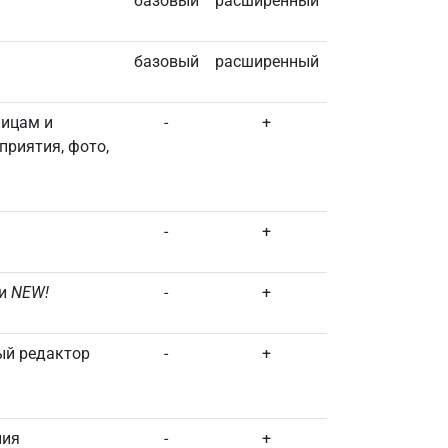
базовый
расширенный
базовый
расширенный
ницам и
-
+
приятия, фото,
-
+
ии
NEW!
-
+
ый редактор
-
+
ния
-
+