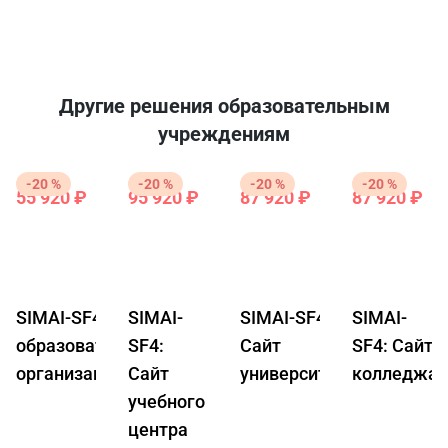
Другие решения образовательным
учреждениям
-20 %
-20 %
-20 %
-20 %
55 920 ₽
95 920 ₽
87 920 ₽
87 920 ₽
69
119
109
1
900
900
900
9
₽
₽
₽
₽
SIMAI-SF4: Сайт
SIMAI-
SIMAI-SF4:
SIMAI-
образовательной
SF4:
Сайт
SF4: Сайт
организации
Сайт
университета
колледжа
учебного
центра