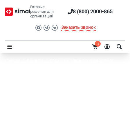
Готовые
8 (800) 2000-865
решения для
организаций
Заказать звонок
0
Главная
/
Решения
/
Образовательным учреждениям
SIMAI-SF4: Сайт конференции
Современное решение для быстрого запуска сайта
конференции, семинара, тренинга, выставки.
Обеспечит полную информационную поддержку
конференции в интернете, подходит для научно-
технических, научно-практических, образовательных
мероприятий, бизнес-конференций любой тематики и