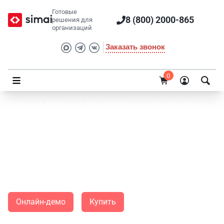
Готовые
8 (800) 2000-865
решения для
организаций
Заказать звонок
0
Главная
/
Решения
/
Образовательным учреждениям
SIMAI: Сайт спортивной школы
Современное адаптивное решение для быстрого запуска
сайта детско-юношеской спортивной школы, спортклуба
или любой другой спортивной организации.
Онлайн-демо
Купить