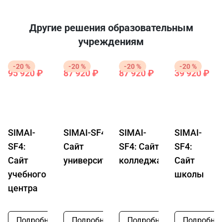
Другие решения образовательным
учреждениям
-20 %
-20 %
-20 %
-20 %
95 920 ₽
87 920 ₽
87 920 ₽
39 920 ₽
119
109
109
4
900
900
900
9
₽
₽
₽
₽
SIMAI-
SIMAI-SF4:
SIMAI-
SIMAI-
SF4:
Сайт
SF4: Сайт
SF4:
Сайт
университета
колледжа
Сайт
учебного
школы
центра
Подробнее
Подробнее
Подробнее
Подробне