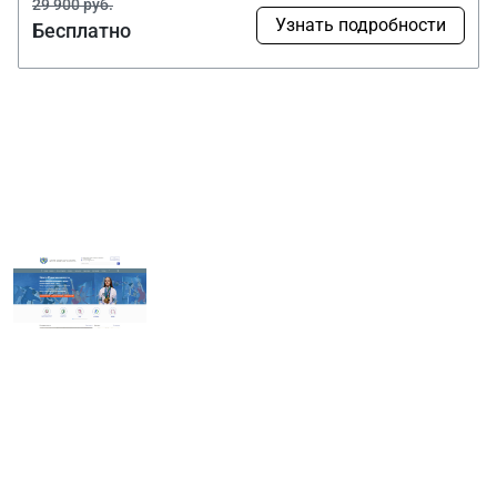
29 900 руб.
Узнать подробности
Бесплатно
Наши проекты
МБУ спортивная
школа
олимпийского
резерва «Центр
Югорского
спорта»