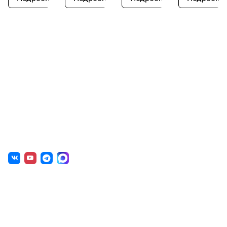
О нас
г. Уфа, ул. Чернышевского, д. 82
+7 (800) 200-0865
(РФ)
+7 (347) 246-8500
(Уфа)
sale@simai.ru
Готовые решения
Образовательным учреждениям
Государственным организациям