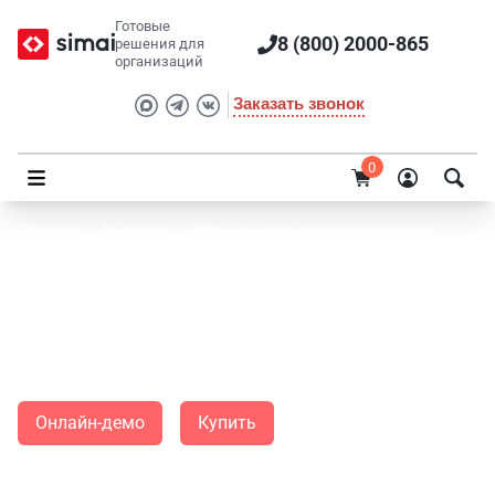
Готовые
8 (800) 2000-865
решения для
организаций
Заказать звонок
0
Главная
/
Решения
/
Образовательным учреждениям
SIMAI: Сайт школы
Идеальное решение для быстрого запуска современного
сайта общеобразовательного учреждения
Онлайн-демо
Купить