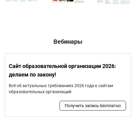
МОУ СОШ № 20
МОУ «Лицей №11
ЧОУ «СОШ «ОР-
имени П.И.Батова
им.
АВНЕР» города
Т.И.Александровой
Оренбурга
г.Йошкар-Олы»
Вебинары
Сайт образовательной организации 2026:
делаем по закону!
Всё об актуальных требованиях 2026 года к сайтам
образовательных организаций
Получить запись бесплатно