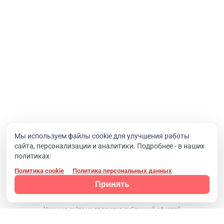
Корпоративный портал
Хостинг и домены
О компании
Новости
Вакансии
Реквизиты
Документы
Мы используем файлы cookie для улучшения работы
сайта, персонализации и аналитики. Подробнее - в наших
Контакты
политиках:
Политика cookie
Политика персональных данных
Конфиденциальность
© 2008 - 2024, Компания SIMAI
Принять
Цены на сайте не являются публичной офертой