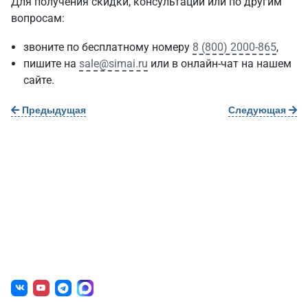
Для получения скидки, консультации или по другим
вопросам:
звоните по бесплатному номеру
8 (800) 2000-865
,
пишите на
sale@simai.ru
или в онлайн-чат на нашем
сайте.
Предыдущая
Следующая
О нас
г. Уфа, ул. Чернышевского, д. 82
+7 (800) 200-0865
(РФ)
+7 (347) 246-8500
(Уфа)
sale@simai.ru