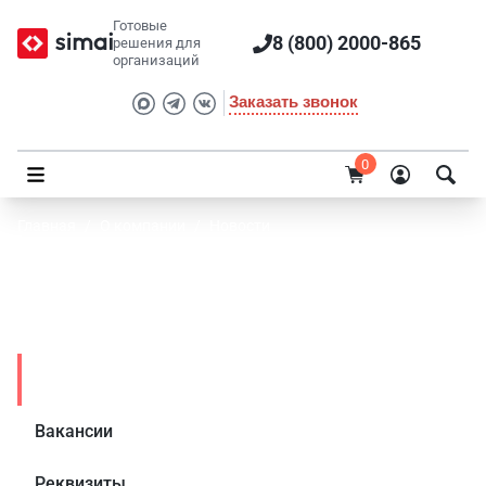
Готовые
8 (800) 2000-865
решения для
организаций
Заказать звонок
0
Главная
/
О компании
/
Новости
Скидка 20% на готовые решения для
образования ко Дню учителя!
Новости
Вакансии
Реквизиты