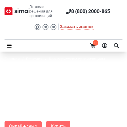
Готовые
8 (800) 2000-865
решения для
организаций
Заказать звонок
0
Главная
/
Решения
/
Коммерческим организациям
SIMAI: Сайт компании
Универсальное адаптивное решение с широким набором
маркетинговых и информационных возможностей для
представления и эффективного продвижения вашей
организации в интернете. Подходит для многих
направлений малого бизнеса.
Онлайн-демо
Купить