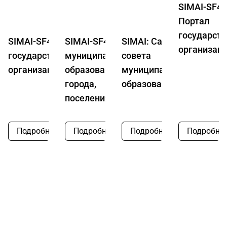
SIMAI-SF4:
₽
₽
₽
Портал
государст
SIMAI-SF4: Сайт
SIMAI-SF4: Сайт
SIMAI: Сайт
организац
государственной
муниципального
совета
организации
образования -
муниципальных
города,
образований
поселения
Подробнее
Подробнее
Подробнее
Подробне
О нас