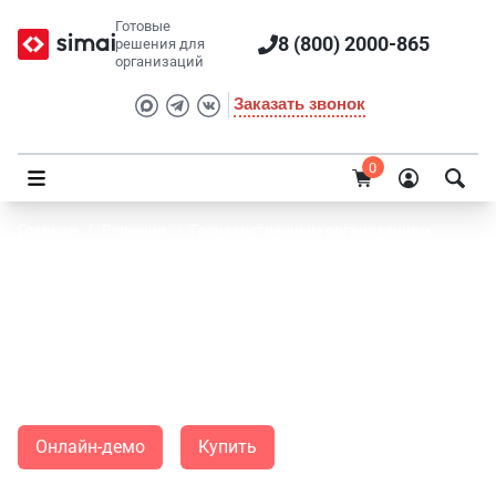
Готовые
8 (800) 2000-865
решения для
организаций
Заказать звонок
0
Главная
/
Решения
/
Государственным организациям
SIMAI: Портал открытых данных
Современная адаптивная готовая информационная
система для подготовки и размещения открытых данных в
сети Интернет.
Онлайн-демо
Купить