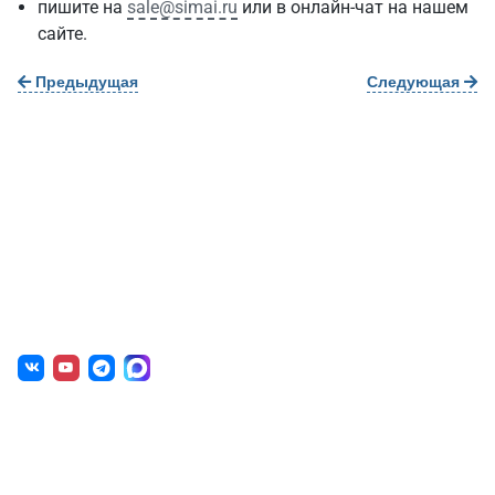
пишите на
sale@simai.ru
или в онлайн-чат на нашем
сайте.
Предыдущая
Следующая
О нас
г. Уфа, ул. Чернышевского, д. 82
+7 (800) 200-0865
(РФ)
+7 (347) 246-8500
(Уфа)
sale@simai.ru
Готовые решения
Образовательным учреждениям