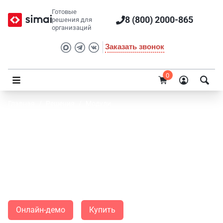
Готовые
8 (800) 2000-865
решения для
организаций
Заказать звонок
0
Главная
/
Решения
/
Модули
SIMAI: Экскурсии
SIMAI: Экскурсии — универсальное решение для создания
интерактивных экскурсий на сайте с поддержкой QR-
кодов, мультимедиа, аудиогидов и маршрутной навигации.
Онлайн-демо
Купить