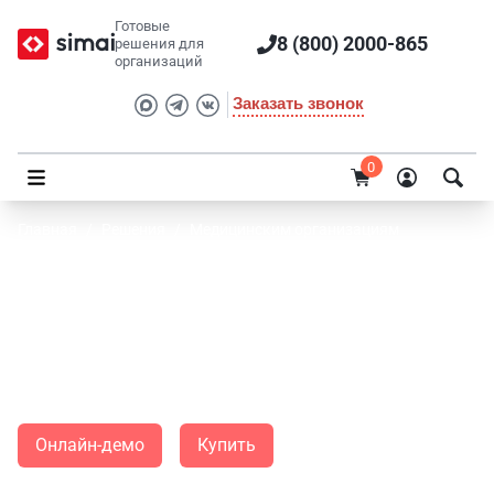
Готовые
8 (800) 2000-865
решения для
организаций
Заказать звонок
0
Главная
/
Решения
/
Медицинским организациям
SIMAI: Сайт РЖД-медицина
Идеальное решение для быстрого запуска сайта
учреждения "РЖД-медицина", выполненное в фирменном
стиле ОАО "РЖД"
Онлайн-демо
Купить