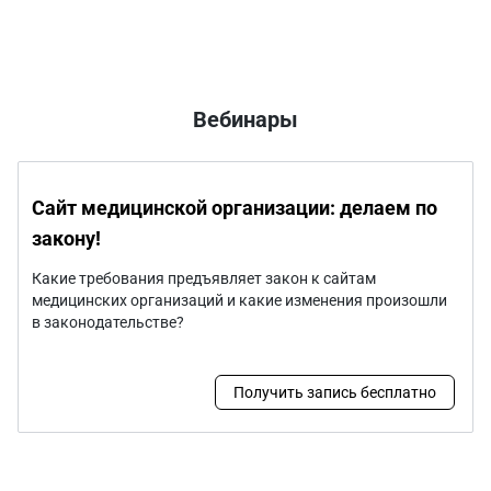
НУЗ
НУЗ
«Отделенческая
«Отделенческая
больница на ст.
больница на
Брянск-2 ОАО
станции Белгород
«РЖД»
ОАО «РЖД»
Вебинары
Сайт медицинской организации: делаем по
закону!
Какие требования предъявляет закон к сайтам
медицинских организаций и какие изменения произошли
в законодательстве?
Получить запись бесплатно