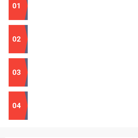
01
Заключаем с вами договор на сопровождение
02
Получаем от вас предоплату
03
Определяете актуальные для вас задачи
04
Обеспечиваем бесперебойную техподдержку