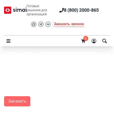
Готовые
8 (800) 2000-865
решения для
организаций
Заказать звонок
0
Главная
/
Услуги
/
Сопровождение интернет-проектов
Сопровождение интернет-проектов
Специалисты SIMAI готовы всесторонне поддерживать ваш
сайт, чтобы вы получали максимальную отдачу от работы
ресурса.
Заказать