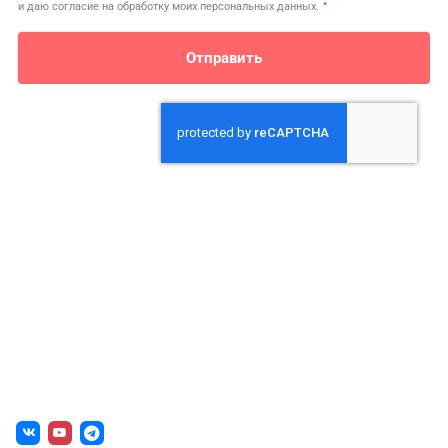
*
и даю согласие на обработку моих персональных данных.
Отправить
О нас
г. Уфа, ул. Чернышевского, д. 82
+7 (800) 200-0865
(РФ)
+7 (347) 246-8500
(Уфа)
sale@simai.ru