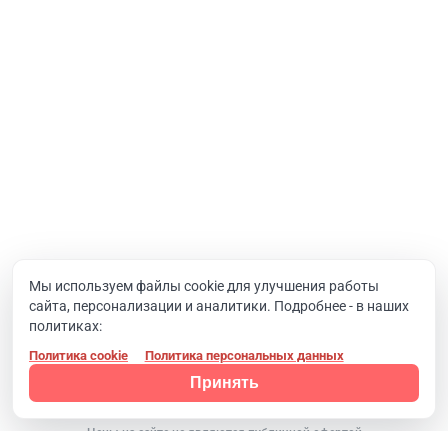
Интернет-проекты
Корпоративный портал
Хостинг и домены
О компании
Новости
Вакансии
Реквизиты
Документы
Мы используем файлы cookie для улучшения работы
сайта, персонализации и аналитики. Подробнее - в наших
Контакты
политиках:
Политика cookie
Политика персональных данных
Конфиденциальность
© 2008 - 2024, Компания SIMAI
Принять
Цены на сайте не являются публичной офертой