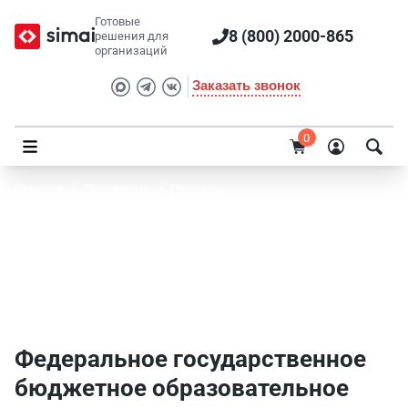
Готовые
8 (800) 2000-865
решения для
организаций
Заказать звонок
0
Главная
/
Портфолио
/
Проекты
Федеральное государственное бюджетное
образовательное учреждение высшего
образования "Санкт-Петербургский
государственный аграрный университет"
Федеральное государственное
бюджетное образовательное