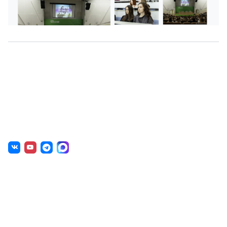
О нас
г. Уфа, ул. Чернышевского, д. 82
+7 (800) 200-0865
(РФ)
+7 (347) 246-8500
(Уфа)
sale@simai.ru
Готовые решения
Образовательным учреждениям
Государственным организациям