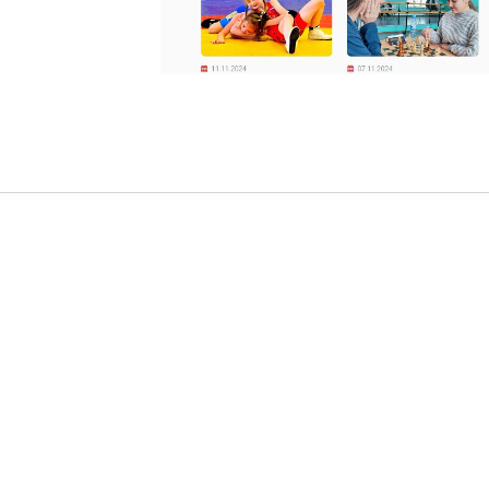
ые решения
Услуги
тельным учреждениям
Интернет-проекты
твенным организациям
Корпоративный портал
ческим организациям
Хостинг и домены
иям культуры