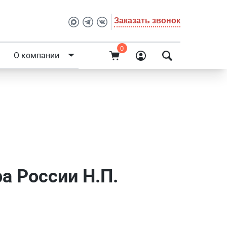
Заказать звонок
0
О компании
сии Н.П.
а России Н.П.