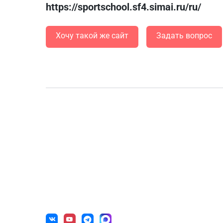
https://sportschool.sf4.simai.ru/ru/
Хочу такой же сайт
Задать вопрос
О нас
Готов
г. Уфа, ул. Чернышевского, д. 82
Образова
+7 (800) 200-0865
(РФ)
Государс
+7 (347) 246-8500
(Уфа)
Некоммер
sale@simai.ru
Учрежден