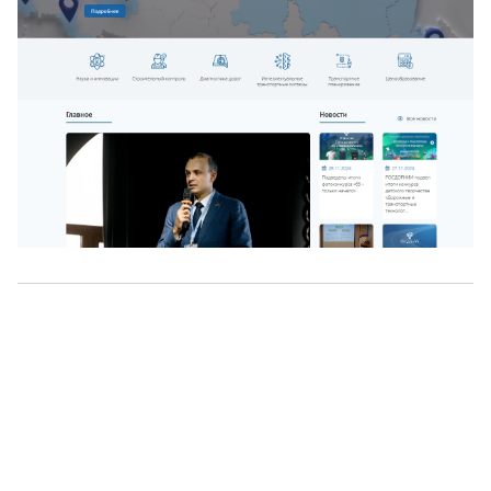
О нас
г. Уфа, ул. Чернышевского, д. 82
+7 (800) 200-0865
(РФ)
+7 (347) 246-8500
(Уфа)
sale@simai.ru