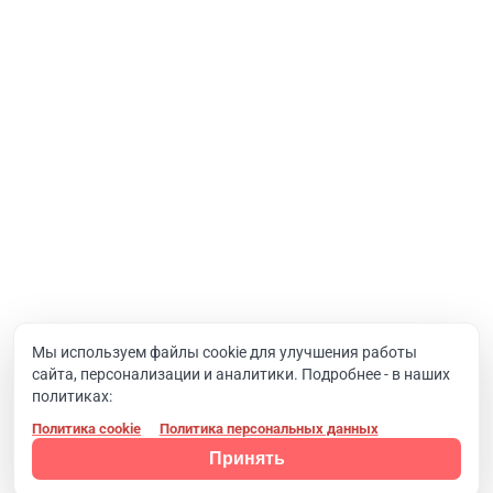
Услуги
Интернет-проекты
Корпоративный портал
Хостинг и домены
О компании
Новости
Вакансии
Реквизиты
Документы
Мы используем файлы cookie для улучшения работы
сайта, персонализации и аналитики. Подробнее - в наших
Контакты
политиках:
Политика cookie
Политика персональных данных
Конфиденциальность
© 2008 - 2024, Компания SIMAI
Принять