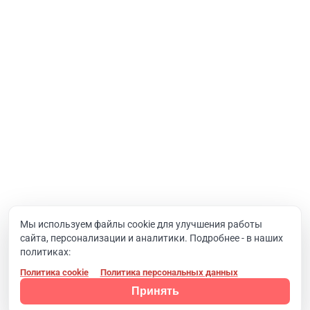
Услуги
Интернет-проекты
Корпоративный портал
Хостинг и домены
О компании
Новости
Вакансии
Реквизиты
Документы
Мы используем файлы cookie для улучшения работы
сайта, персонализации и аналитики. Подробнее - в наших
Контакты
политиках:
Политика cookie
Политика персональных данных
Конфиденциальность
© 2008 - 2024, Компания SIMAI
Принять