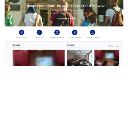
О нас
г. Уфа, ул. Чернышевского, д. 82
+7 (800) 200-0865
(РФ)
+7 (347) 246-8500
(Уфа)
sale@simai.ru