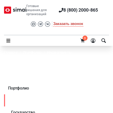
Готовые
8 (800) 2000-865
решения для
организаций
Заказать звонок
0
Главная
/
Портфолио
/
Наши клиенты
Владимирская областная специальная
библиотека для слепых
Портфолио
Наши клиенты
Государство