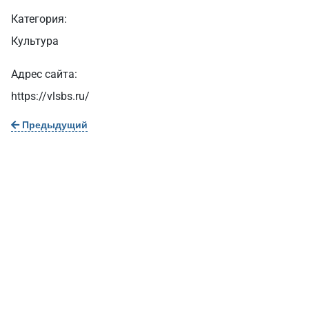
Категория:
Культура
Адрес сайта:
https://vlsbs.ru/
Предыдущий
О нас
г. Уфа, ул. Чернышевского, д. 82
+7 (800) 200-0865
(РФ)
+7 (347) 246-8500
(Уфа)
sale@simai.ru