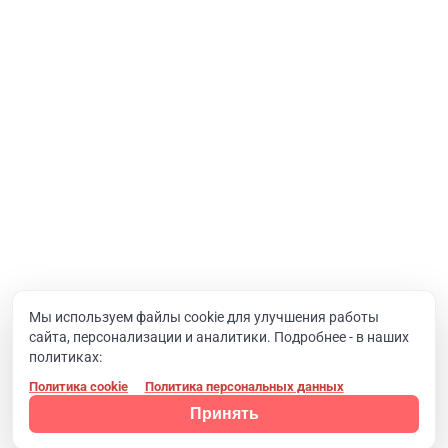
Услуги
Интернет-проекты
Корпоративный портал
Хостинг и домены
О компании
Новости
Вакансии
Реквизиты
Документы
Мы используем файлы cookie для улучшения работы
сайта, персонализации и аналитики. Подробнее - в наших
Контакты
политиках:
Политика cookie
Политика персональных данных
Конфиденциальность
© 2008 - 2024, Компания SIMAI
Принять