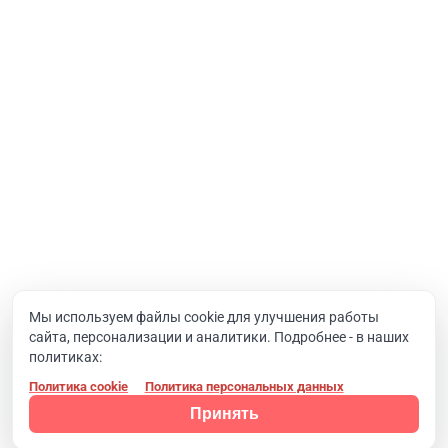
Услуги
Интернет-проекты
Корпоративный портал
Хостинг и домены
О компании
Новости
Вакансии
Реквизиты
Документы
Мы используем файлы cookie для улучшения работы
сайта, персонализации и аналитики. Подробнее - в наших
Контакты
политиках:
Политика cookie
Политика персональных данных
Конфиденциальность
© 2008 - 2024, Компания SIMAI
Принять