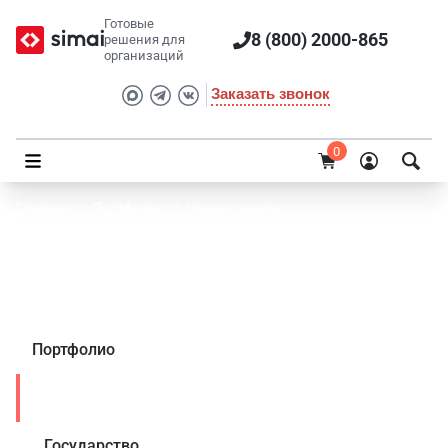
Готовые
8 (800) 2000-865
решения для
организаций
Заказать звонок
0
Главная
/
Портфолио
/
Наши клиенты
Тверская областная универсальная научная
библиотека им. А. М. Горького
Портфолио
Наши клиенты
Государство