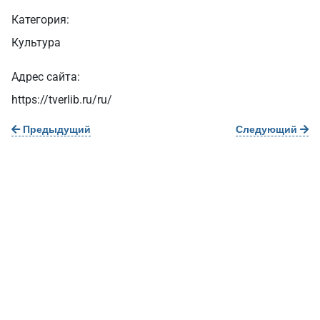
Категория:
Культура
Адрес сайта:
https://tverlib.ru/ru/
Предыдущий
Следующий
О нас
г. Уфа, ул. Чернышевского, д. 82
+7 (800) 200-0865
(РФ)
+7 (347) 246-8500
(Уфа)
sale@simai.ru