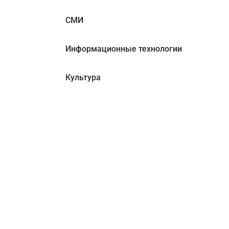
СМИ
Информационные технологии
Культура
О нас
Готов
г. Уфа, ул. Чернышевского, д. 82
Образова
+7 (800) 200-0865
(РФ)
Государс
+7 (347) 246-8500
(Уфа)
Некоммер
sale@simai.ru