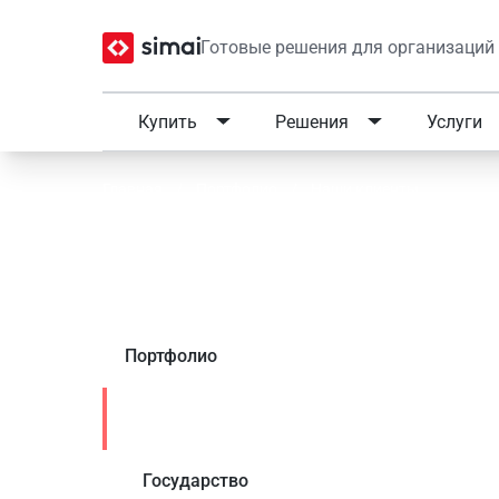
Готовые решения для организаций
Купить
Решения
Услуги
Главная
/
Портфолио
/
Наши клиенты
Мончегорский политех
Портфолио
Наши клиенты
Государство