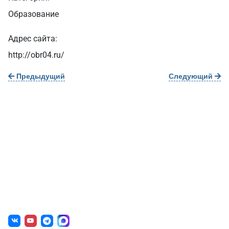
Образование
Адрес сайта:
http://obr04.ru/
Предыдущий
Следующий
О нас
г. Уфа, ул. Чернышевского, д. 82
+7 (800) 200-0865
(РФ)
+7 (347) 246-8500
(Уфа)
sale@simai.ru