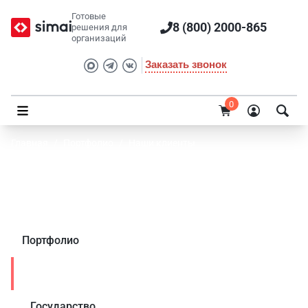
Готовые
8 (800) 2000-865
решения для
организаций
Заказать звонок
0
Главная
/
Портфолио
/
Наши клиенты
Министерство образования Республики
Алтай
Портфолио
Наши клиенты
Государство