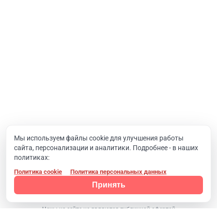
Интернет-проекты
Корпоративный портал
Хостинг и домены
О компании
Новости
Вакансии
Реквизиты
Документы
Мы используем файлы cookie для улучшения работы
сайта, персонализации и аналитики. Подробнее - в наших
Контакты
политиках:
Политика cookie
Политика персональных данных
Конфиденциальность
© 2008 - 2024, Компания SIMAI
Принять
Цены на сайте не являются публичной офертой