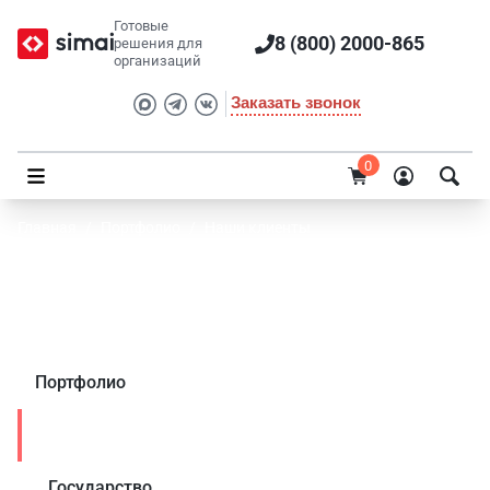
Готовые
8 (800) 2000-865
решения для
организаций
Заказать звонок
0
Главная
/
Портфолио
/
Наши клиенты
Портфолио клиента SIMAI: Интернет
магазин «EQUIP-PRO»
Портфолио
Наши клиенты
Государство