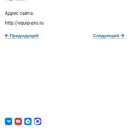
Адрес сайта:
http://equip-pro.ru
Предыдущий
Следующий
О нас
г. Уфа, ул. Чернышевского, д. 82
+7 (800) 200-0865
(РФ)
+7 (347) 246-8500
(Уфа)
sale@simai.ru