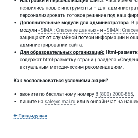
Настройки и персонализация сайта
. Расширены н
появились новые инструменты – для администрат
персонализировать готовое решение под ваш фир
Дополнительные модули для администратора
. В
модули
«SIMAI: Спасение данных»
и
«SIMAI: Спасе
защищают от случайной потери информации и оши
администрировании сайта.
Для образовательных организаций:
Html-разметка
содержат html-разметку страниц раздела «Сведен
актуальным методическим рекомендациям.
Как воспользоваться условиями акции?
звоните по бесплатному номеру
8 (800) 2000-865
,
пишите на
sale@simai.ru
или в онлайн-чат на нашем
Предыдущая