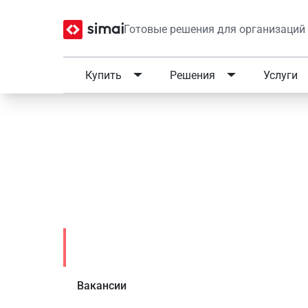
Готовые решения для организаций
Купить
Решения
Услуги
Главная
/
О компании
/
Новости
Только до конца авгус
SF2 на SF4!
Новости
Вакансии