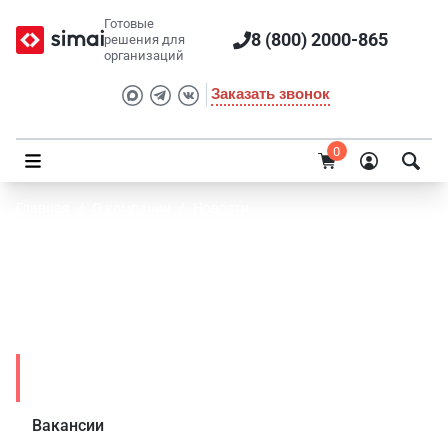
Готовые
8 (800) 2000-865
решения для
организаций
Заказать звонок
0
Главная
/
О компании
/
Новости
Скидка 20% на готовый сайт научно-
исследовательского института специально
ко Дню российской науки!
Новости
Вакансии