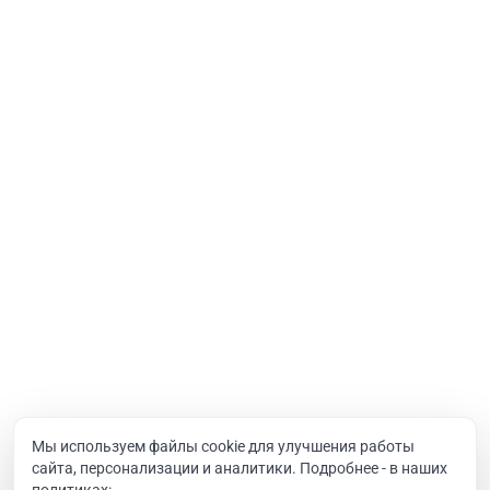
Порталы
Услуги
Интернет-проекты
Корпоративный портал
Хостинг и домены
О компании
Новости
Вакансии
Реквизиты
Документы
Мы используем файлы cookie для улучшения работы
сайта, персонализации и аналитики. Подробнее - в наших
Контакты