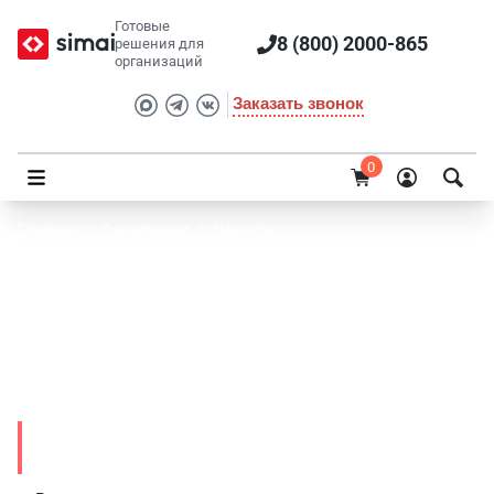
Готовые
8 (800) 2000-865
решения для
организаций
Заказать звонок
0
Главная
/
О компании
/
Новости
Приглашаем на бесплатный вебинар об
актуальных требованиях законодательства
к сайтам образовательных организаций в
2022 году
Новости