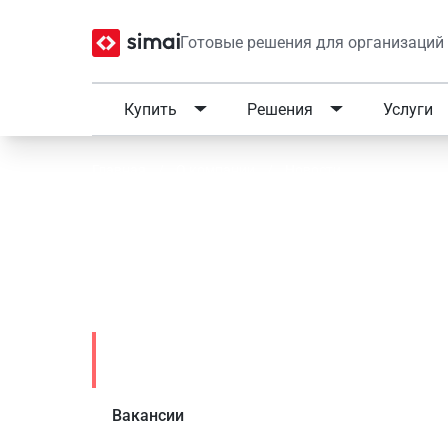
Готовые решения для организаций
Купить
Решения
Услуги
Главная
/
О компании
/
Новости
Итоги вебинара «Сайт 
по закону!» 20 октября
Новости
Вакансии