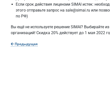
Если срок действия лицензии SIMAI истек: необхо
этого отправьте запрос на
sale@simai.ru
или позво
по РФ)
Вы ещё не используете решение SIMAI?
Выбирайте
из
организаций! Скидка 20% действует до 1 мая 2022 го
Предыдущая
ые решения
Услуги
тельным учреждениям
Интернет-проекты