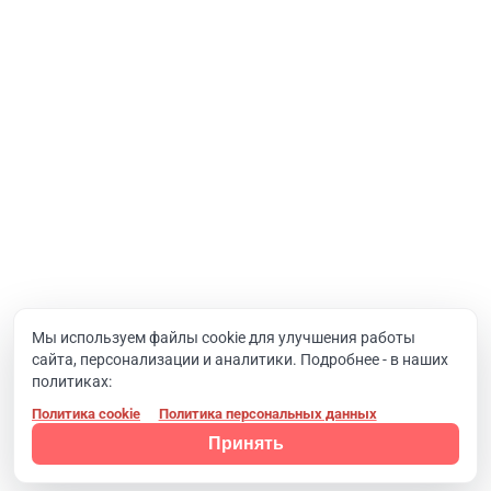
Интернет-проекты
Корпоративный портал
Хостинг и домены
О компании
Новости
Вакансии
Реквизиты
Документы
Мы используем файлы cookie для улучшения работы
сайта, персонализации и аналитики. Подробнее - в наших
Контакты
политиках:
Политика cookie
Политика персональных данных
Конфиденциальность
© 2008 - 2024, Компания SIMAI
Принять