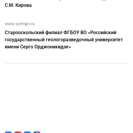
С.М. Кирова
www.sofmgri.ru
Старооскольский филиал ФГБОУ ВО «Российский
государственный геологоразведочный университет
имени Серго Орджоникидзе»
О нас
г. Уфа, ул. Чернышевского, д. 82
+7 (800) 200-0865
(РФ)
+7 (347) 246-8500
(Уфа)
sale@simai.ru